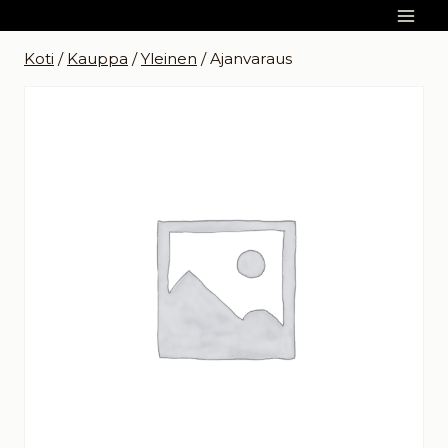
Siirry
sisältöön
Koti
/
Kauppa
/
Yleinen
/
Ajanvaraus